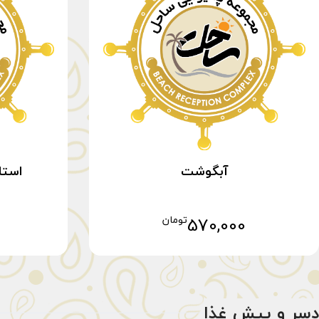
آبگوشت
استا
570,000
تومان
افزودن به سبد خرید
دسر و پیش غذا