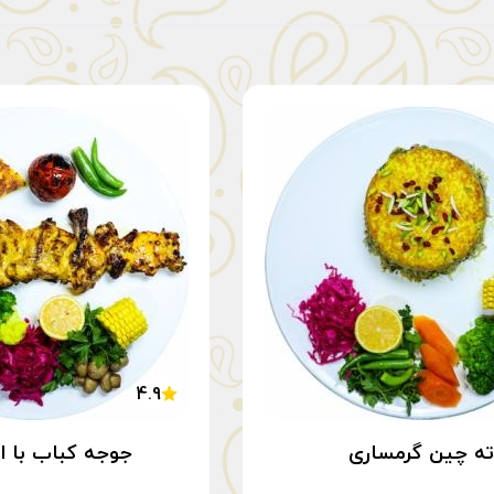
4.9
ته چین گرمساری
جوجه کباب با ا