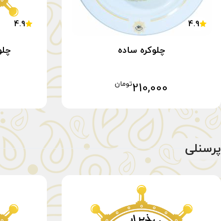
4.9
4.9
چلوکره ساده
چلو
210,000
تومان
افزودن به سبد خرید
پرسنلی