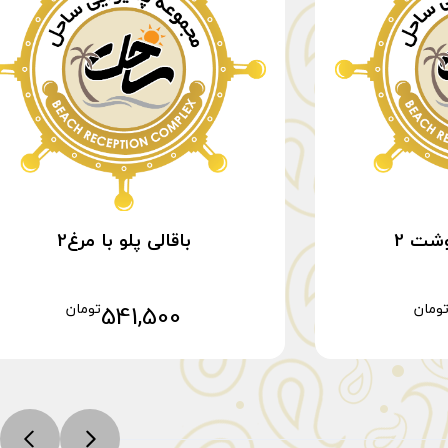
وشت 2
باقالی پلو با مرغ2
ومان
541,500
تومان
خرید
افزودن به سبد خرید