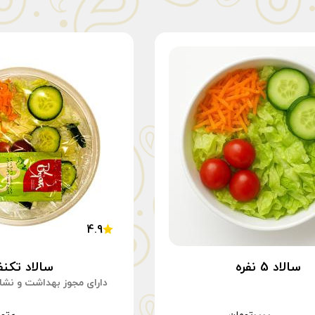
4.9
سالاد 5 نفره
سالاد تکنف
دارای مجوز بهداشت و ن
شامل: کاهو، هویج، خیار، گ
مایونز کم چ
تومان
تو